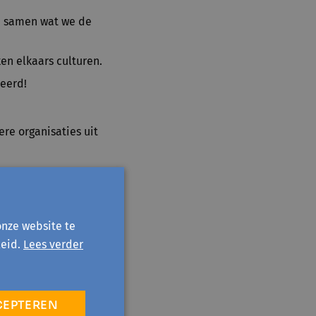
en samen wat we de
en elkaars culturen.
eerd!
ere organisaties uit
onze website te
 46, 9400
eid.
Lees verder
CEPTEREN
 Kom erbij, leer