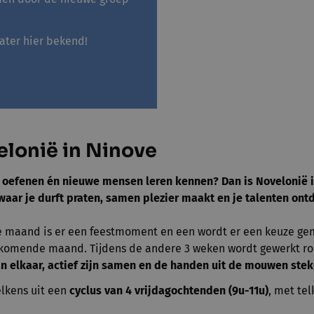
ater hier bekend!
lonië in Ninove
 oefenen én nieuwe mensen leren kennen? Dan is Novelonië ie
 waar je durft praten, samen plezier maakt en je talenten ont
e maand is er een feestmoment en een wordt er een keuze ge
e komende maand. Tijdens de andere 3 weken wordt gewerkt ro
an elkaar, actief zijn samen en de handen uit de mouwen ste
elkens uit een
cyclus van 4 vrijdagochtenden (9u-11u)
, met te