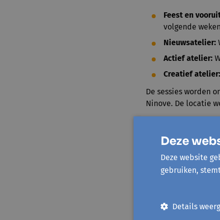
Feest en voorui
volgende weken
Nieuwsatelier:
Actief atelier:
W
Creatief atelier
De sessies worden on
Ninove. De locatie 
Praktisch
Deze webs
Start:
vrijd
Deze website geb
Locatie
: S
gebruiken, stem
Ninove (lo
Details weer
Novelonië is meer da