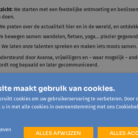
tzicht:
We starten met een feestelijke ontmoeting en besliss
 doen.
We praten over de actualiteit hier en in de wereld, en ontdekk
e bewegen samen: wandelen, fietsen, yoga… plezier gegarand
:
We laten onze talenten spreken en maken iets moois samen.
dersteund door Avansa, vrijwilligers en – waar mogelijk – and
wordt nog bepaald en later gecommuniceerd.
ite maakt gebruik van cookies.
ag 30 januari 2026
ruikt cookies om uw gebruikerservaring te verbeteren. Door 
ociaal Huis Ninove, Burchtstraat
t u in met alle cookies in overeenstemming met ons Cookiebel
kaal gelijkvloers)
geven
ALLES AFWIJZEN
ALLES AC
n taal oefenen: het is
ontmoeten, verbinden en samendoen
.