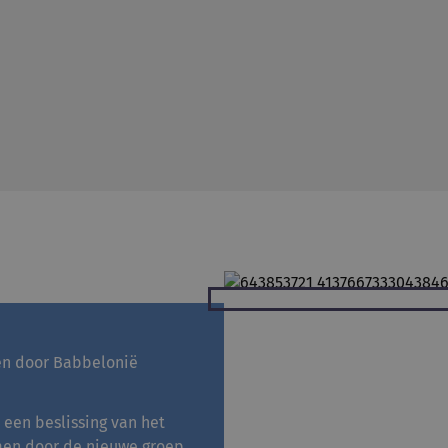
nen door Babbelonië
een beslissing van het
omen door de nieuwe groep