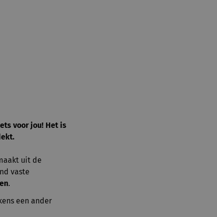
ts voor jou! Het is
dekt.
maakt uit de
nd vaste
ken
.
lkens een ander