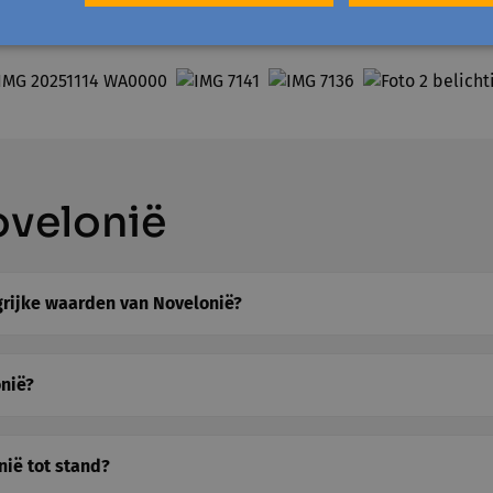
en en beleef Ninove op een andere manier.
Gratis en voor ie
ovelonië
grijke waarden van Novelonië?
onië?
ië tot stand?