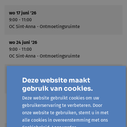
wo 17 juni '26
9:00 - 11:00
OC Sint-Anna - Ontmoetingsruimte
wo 24 juni '26
9:00 - 11:00
OC Sint-Anna - Ontmoetingsruimte
wo 2 september '26
9:00 - 11:00
Deze website maakt
OC Sint-Anna - Ontmoetingsruimte
gebruik van cookies.
Deze website gebruikt cookies om uw
wo 9 september '26
gebruikerservaring te verbeteren. Door
9:00 - 11:00
onze website te gebruiken, stemt u in met
OC Sint-Anna - Ontmoetingsruimte
alle cookies in overeenstemming met ons