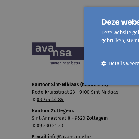
Deze webs
Deze website geb
gebruiken, stem
Details weer
Kantoor Sint-Niklaas (hoofdzetel)
:
Rode Kruisstraat 23 - 9100 Sint-Niklaas
T:
03 775 44 84
Kantoor Zottegem:
Sint-Annastraat 8 - 9620 Zottegem
T:
09 330 21 30
E-mail
info@avansa-cv.be