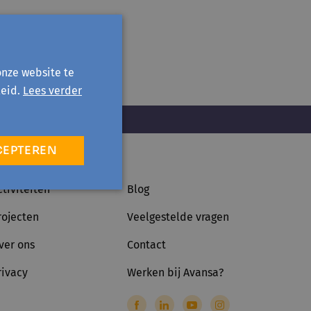
onze website te
eid.
Lees verder
CEPTEREN
ctiviteiten
Blog
rojecten
Veelgestelde vragen
ver ons
Contact
rivacy
Werken bij Avansa?