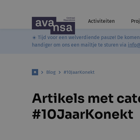
Activiteiten
Pro
☀️ Tijd voor een welverdiende pauze! De komen
handiger om ons een mailtje te sturen via
info
Blog
#10JaarKonekt
Artikels met ca
#10JaarKonekt