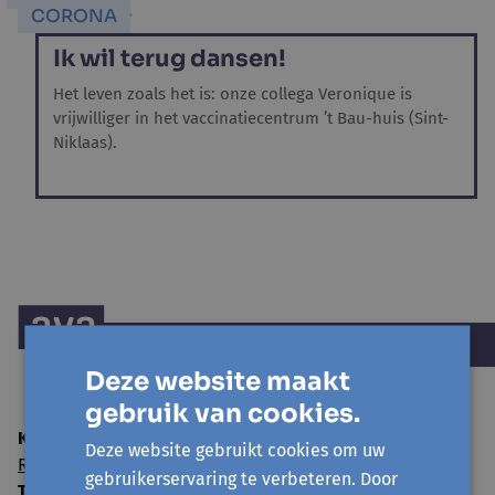
CORONA
Ik wil terug dansen!
Het leven zoals het is: onze collega Veronique is
vrijwilliger in het vaccinatiecentrum ’t Bau-huis (Sint-
Niklaas).
Deze website maakt
gebruik van cookies.
Kantoor Sint-Niklaas (hoofdzetel)
:
Deze website gebruikt cookies om uw
Rode Kruisstraat 23 - 9100 Sint-Niklaas
gebruikerservaring te verbeteren. Door
T:
03 775 44 84