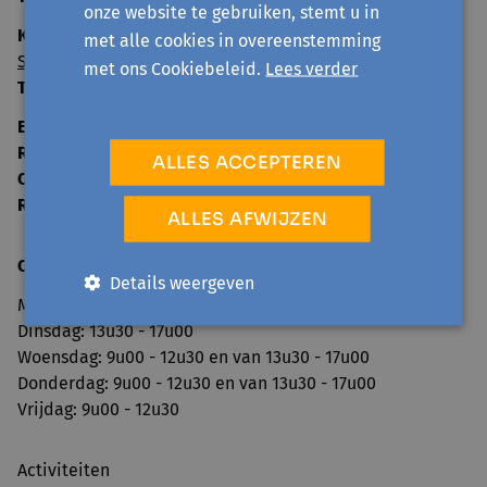
onze website te gebruiken, stemt u in
Kantoor Zottegem:
met alle cookies in overeenstemming
Sint-Annastraat 8 - 9620 Zottegem
met ons Cookiebeleid.
Lees verder
T:
09 330 21 30
E-mail
info@avansa-cv.be
Rekeningnummer
BE33 8916 7404 6946
ALLES ACCEPTEREN
Ondernemingsnummer
0860.160.861
RPR
Dendermonde
ALLES AFWIJZEN
Openingsuren secretariaat
:
Details weergeven
Maandag: 9u00 - 12u30 en van 13u30 - 17u00
Dinsdag: 13u30 - 17u00
Woensdag: 9u00 - 12u30 en van 13u30 - 17u00
Donderdag: 9u00 - 12u30 en van 13u30 - 17u00
Vrijdag: 9u00 - 12u30
Activiteiten