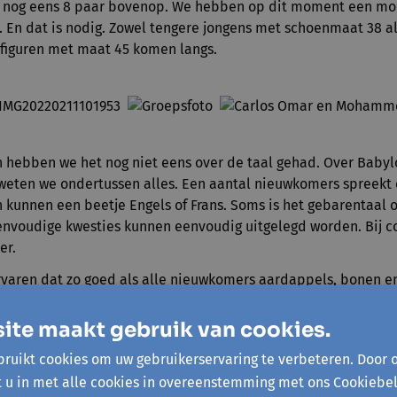
r nog eens 8 paar bovenop. We hebben op dit moment een moo
 En dat is nodig. Zowel tengere jongens met schoenmaat 38 a
iguren met maat 45 komen langs.
n hebben we het nog niet eens over de taal gehad. Over Baby
weten we ondertussen alles. Een aantal nieuwkomers spreekt
kunnen een beetje Engels of Frans. Soms is het gebarentaal o
 Eenvoudige kwesties kunnen eenvoudig uitgelegd worden. Bij 
er.
rvaren dat zo goed als alle nieuwkomers aardappels, bonen e
s radijzen, rabarber of witloof blijken dan totaal ongekend.
ite maakt gebruik van cookies.
wel ervaren tuiniers, beginnende groentjes als compleet oner
 Het blijft fantastisch om te zien hoe al deze verschillende t
ruikt cookies om uw gebruikerservaring te verbeteren. Door 
den tot schitterende resultaten.
t u in met alle cookies in overeenstemming met ons Cookiebel