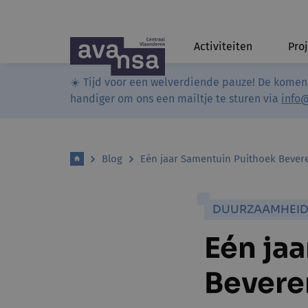
Activiteiten
Pro
☀️ Tijd voor een welverdiende pauze! De komen
handiger om ons een mailtje te sturen via
info
Blog
Eén jaar Samentuin Puithoek Bever
DUURZAAMHEI
Eén ja
Bevere