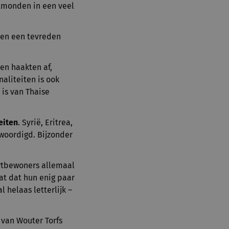
itmonden in een veel
n en een tevreden
en haakten af,
naliteiten is ook
 is van Thaise
eiten
. Syrië, Eritrea,
nwoordigd. Bijzonder
tbewoners allemaal
at dat hun enig paar
 helaas letterlijk –
 van Wouter Torfs