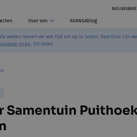
NIEUWSBRIE
jecten
Over ons
AVANSAblog
de weken nemen we wat tijd om op te laden. Daardoor zijn we 
@avansa-cv.be
. Tot later!
en
D
ar Samentuin Puithoe
n