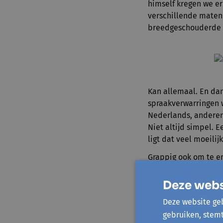
himself kregen we e
verschillende maten.
breedgeschouderde f
Kan allemaal. En da
spraakverwarringen 
Nederlands, anderen 
Niet altijd simpel.
ligt dat veel moeilijk
Grappig ook om te e
Andere gewassen zoal
Deze webs
Onze groep omvat zo
geen enkel probleem.
Deze website geb
samensmelten en lei
gebruiken, stem