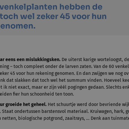
 venkelplanten hebben de
 toch wel zeker 45 voor hun
genomen.
aar eens een mislukkingsken.
De uiterst karige worteloogst, d
ing – toch compleet onder de larven zaten. Van de 60 venk
zeker 45 voor hun rekening genomen. En dan zwijgen we nog ov
nk dat slakken dat toch wel het summum vinden. Hoeveel ke
t ik niet exact, maar er zijn véél pogingen gedaan. Slechts e
reiden fier hun schoonheid ten toon.
ur groeide het geheel.
Het schuurtje werd door bevriende wi
Staat ondertussen barstensvol materiaal. Kruiwagen, hark, g
 netten, biologische potgrond, zaaitrays, … Denk aan tuinmate