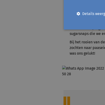
En resultaten zijn er.
om deze onkruidvrij t
Details weer
wat dan ook, comple
Zelfs met de afgelo
wonderbaarlijke groe
sugarsnaps die we en
Bij het rooien van d
zochten naar paasei
was ons gelukt!