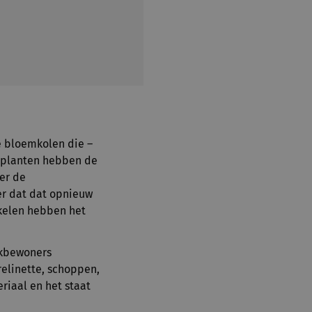
e bloemkolen die –
elplanten hebben de
er de
er dat dat opnieuw
nkelen hebben het
jkbewoners
relinette, schoppen,
riaal en het staat