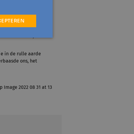
was een hele klus
 gender, leeftijd of
CEPTEREN
lten aaneen.
De
 ooit. De heerlijke
e in de rulle aarde
rbaasde ons, het