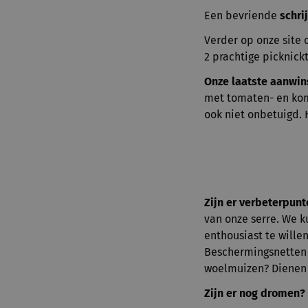
Een bevriende
schri
Verder op onze site 
2 prachtige picknick
Onze laatste aanwins
met tomaten- en kom
ook niet onbetuigd. 
Zijn er verbeterpun
van onze serre. We k
enthousiast te wille
Beschermingsnetten 
woelmuizen? Dienen w
Zijn er nog dromen?