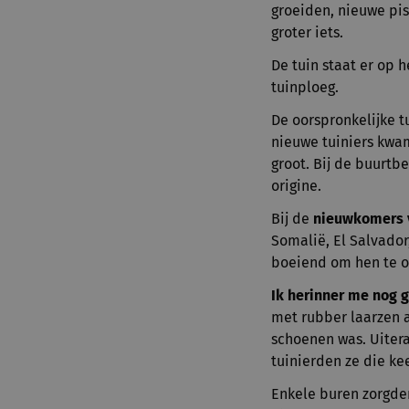
groeiden, nieuwe pis
groter iets.
De tuin staat er op 
tuinploeg.
De oorspronkelijke t
nieuwe tuiniers kwame
groot. Bij de buurtb
origine.
Bij de
nieuwkomers v
Somalië, El Salvador
boeiend om hen te o
Ik herinner me nog 
met rubber laarzen 
schoenen was. Uitera
tuinierden ze die ke
Enkele buren zorgden