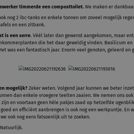
jnwerker timmerde een composttoilet.
We maken er dankbaar
ook nog 2 ibc-tanks en enkele tonnen om zoveel mogelijk rege
tafels en een zitbank.
t is een serre
. Véél later dan gewenst aangekomen, maar ent
kommerplanten die het daar geweldig vinden. Basilicum en p
Het was een fantastisch jaar. Enorm veel genoten, geleerd en 
ten mogelijk?
Zeker weten. Volgend jaar kunnen we beter inzet
unnen dan enkele vroegere teelten zaaien. We nemen ons ook 
n zijn en voortaan geen héle pakjes zaad op hetzelfde ogenblik
goed en efficiënt aanbrengen is ook nog een werkpuntje. En 
e ook nog eens fatsoenlijk uit te zoeken.
Natuurlijk.