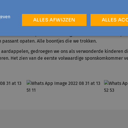
In februari en maart legden we de moestuinbedden aan. Het 
e maken. Zij aan zij, werkten we samen. Nationaliteit, cultuur,
geven
et geen belang.
United we stand.
ALLES AFWIJZEN
ALLES AC
pen kurkdroge en hete maanden regen we de succesvolle tee
i van de eerste spinazie en de oogst van de lekkerste radijzen
 passant opaten. Alle boontjes die we trokken.
e aardappelen, gedroegen we ons als verwonderde kinderen di
eren. Het zien van de eerste volwaardige sponskomkommer ve