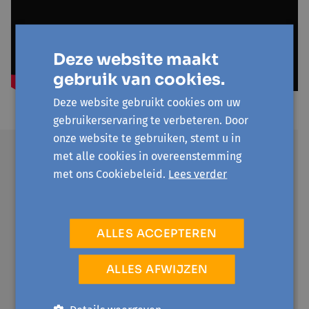
Deze website maakt
gebruik van cookies.
Deze website gebruikt cookies om uw
gebruikerservaring te verbeteren. Door
onze website te gebruiken, stemt u in
met alle cookies in overeenstemming
met ons Cookiebeleid.
Lees verder
“Probeer je vooral goed
te integreren. Maar
zeker ook de taal leren
ALLES ACCEPTEREN
praten. Dat kan deuren
ALLES AFWIJZEN
openen.. achter elke
deur schuilt een kans!”