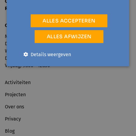
Ondernemingsnummer
0860.160.861
RPR
Dendermonde
ALLES ACCEPTEREN
Openingsuren secretariaat
:
ALLES AFWIJZEN
Maandag: 9u00 - 12u30 en van 13u30 - 17u00
Dinsdag: 13u30 - 17u00
Woensdag: 9u00 - 12u30 en van 13u30 - 17u00
Details weergeven
Donderdag: 9u00 - 12u30 en van 13u30 - 17u00
Vrijdag: 9u00 - 12u30
Activiteiten
Projecten
Over ons
Privacy
Blog