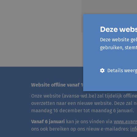
Deze webs
Deze website geb
gebruiken, stem
Details weer
Website offline vanaf 16 december
Onze website (avansa-wd.be) zal tijdelijk offli
overzetten naar een nieuwe website. Deze zal n
maandag 16 december tot maandag 6 januari.
Vanaf 6 januari
kan je ons vinden via
www.avans
ons ook bereiken op ons nieuw e-mailadres:
in