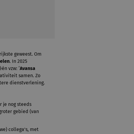
grijkste geweest. Om
delen
. In 2025
én vzw: ‘
Avansa
eativiteit samen. Zo
tere dienstverlening.
r je nog steeds
groter gebied (van
we) collega's, met