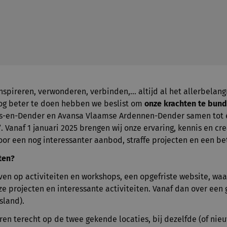
nspireren, verwonderen, verbinden,... altijd al het allerbelan
nog beter te doen hebben we beslist om
onze krachten te bun
-en-Dender en Avansa Vlaamse Ardennen-Dender samen tot é
’
. Vanaf 1 januari 2025 brengen wij onze ervaring, kennis en cr
or een nog interessanter aanbod, straffe projecten en een be
ten?
ven op activiteiten en workshops, een opgefriste website, waa
ze projecten en interessante activiteiten. Vanaf dan over een 
sland).
oren terecht op de twee gekende locaties, bij dezelfde (of nieu