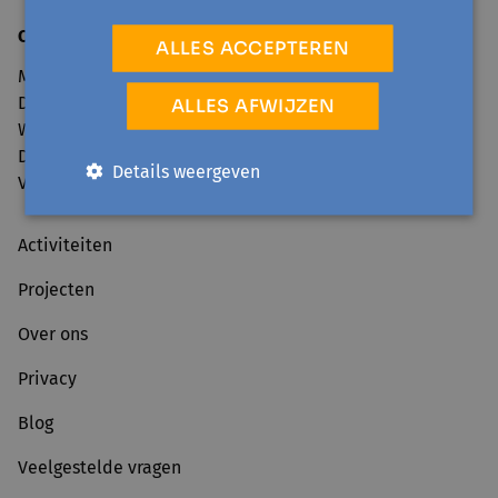
Openingsuren secretariaat
:
ALLES ACCEPTEREN
Maandag: 9u00 - 12u30 en van 13u30 - 17u00
Dinsdag: 13u30 - 17u00
ALLES AFWIJZEN
Woensdag: 9u00 - 12u30 en van 13u30 - 17u00
Donderdag: 9u00 - 12u30 en van 13u30 - 17u00
Details weergeven
Vrijdag: 9u00 - 12u30
Activiteiten
Projecten
Over ons
Privacy
Blog
Veelgestelde vragen