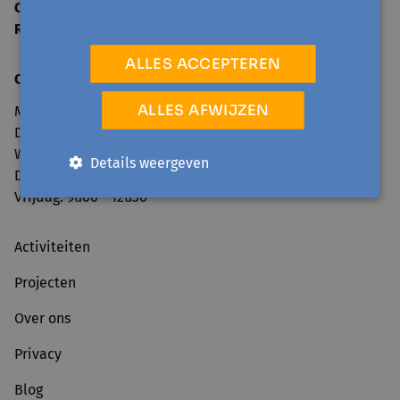
Ondernemingsnummer
0860.160.861
RPR
Dendermonde
ALLES ACCEPTEREN
Openingsuren secretariaat
:
ALLES AFWIJZEN
Maandag: 9u00 - 12u30 en van 13u30 - 17u00
Dinsdag: 13u30 - 17u00
Woensdag: 9u00 - 12u30 en van 13u30 - 17u00
Details weergeven
Donderdag: 9u00 - 12u30 en van 13u30 - 17u00
Vrijdag: 9u00 - 12u30
Activiteiten
Projecten
Over ons
Privacy
Blog