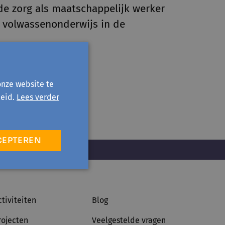
 de zorg als maatschappelijk werker
t volwassenonderwijs in de
onze website te
eid.
Lees verder
CEPTEREN
ctiviteiten
Blog
rojecten
Veelgestelde vragen