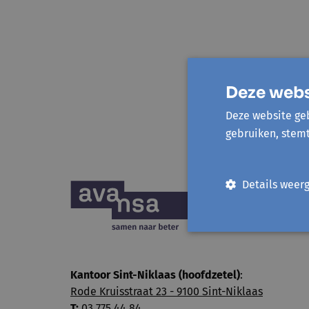
Deze webs
Deze website geb
gebruiken, stem
Details weer
Kantoor Sint-Niklaas (hoofdzetel)
:
Rode Kruisstraat 23 - 9100 Sint-Niklaas
T:
03 775 44 84