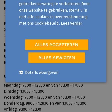
Kantoor Sint-Niklaas (hoofdzetel)
:
gebruikerservaring te verbeteren. Door
Rode Kruisstraat 23 - 9100 Sint-Niklaas
onze website te gebruiken, stemt u in
T:
03 775 44 84
met alle cookies in overeenstemming
met ons Cookiebeleid.
Lees verder
Kantoor Zottegem:
Sint-Annastraat 8 - 9620 Zottegem
T:
09 330 21 30
E-mail
info@avansa-cv.be
ALLES ACCEPTEREN
Rekeningnummer
BE33 8916 7404 6946
Ondernemingsnummer
0860.160.861
ALLES AFWIJZEN
RPR
Dendermonde
Details weergeven
Openingsuren secretariaat
:
Maandag: 9u00 - 12u30 en van 13u30 - 17u00
Dinsdag: 13u30 - 17u00
Woensdag: 9u00 - 12u30 en van 13u30 - 17u00
Donderdag: 9u00 - 12u30 en van 13u30 - 17u00
Vrijdag: 9u00 - 12u30