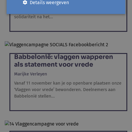
Details weergeven
De groep in Ninove ontving honderden kaartjes van
andere Babbeloniëgroepen. Een warm gebaar van
solidariteit na het...
Babbelonië: vlaggen wapperen
als statement voor vrede
Marijke Verleyen
Vanaf 11 november kan je op openbare plaatsen onze
‘Vlaggen voor vrede’ bewonderen. Deelnemers aan
Babbelonië stellen...