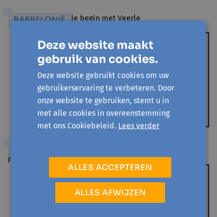
BABBELONIË
Babbelonië viert 20 jaar
Deze website maakt
ontmoeting
gebruik van cookies.
Evelien Niemegeers
Deze website gebruikt cookies om uw
In 2026 blaast Babbelonië 20 kaarsjes uit. Wat twintig
gebruikerservaring te verbeteren. Door
jaar geleden begon als een kleinschalig initiatief
onze website te gebruiken, stemt u in
groeide uit...
met alle cookies in overeenstemming
met ons Cookiebeleid.
Lees verder
BURGERSCHAP
ALLES ACCEPTEREN
Honderden kaartjes als hart onder
de riem voor Babbelonië Ninove
ALLES AFWIJZEN
Evelien Niemegeers