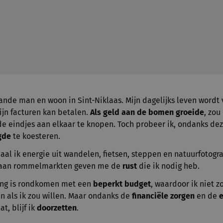
ande man en woon in Sint-Niklaas. Mijn dagelijks leven wordt
ijn facturen kan betalen.
Als geld aan de bomen groeide
, zou
de eindjes aan elkaar te knopen. Toch probeer ik, ondanks de
gde
te koesteren.
aal ik energie uit wandelen, fietsen, steppen en natuurfotogra
 aan rommelmarkten geven me de
rust
die ik nodig heb.
ging is rondkomen met een
beperkt budget
, waardoor ik niet z
n als ik zou willen. Maar ondanks de
financiële zorgen
en de
, blijf ik
doorzetten
.