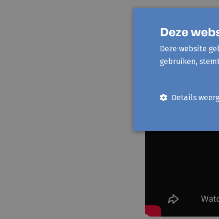
Deze webs
Deze website geb
gebruiken, stem
Details weer