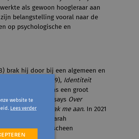
 werkte als gewoon hoogleraar aan
zijn belangstelling vooral naar de
en op psychologische en
8) brak hij door bij een algemeen en
sychotherapie
(2009),
Identiteit
 bereikten eveneens een groot
bliceerde hij de essays
Over
onze website te
en
Houd afstand, raak me aan
. In 2021
eid.
Lees verder
at hij samen met Sarah
 werk. In 2023 verscheen
CEPTEREN