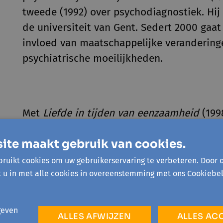
tweede (1992) over psychodiagnostiek. Hij
de universiteit van Gent. Sedert 2000 gaat 
invloed van maatschappelijke verandering
psychiatrische moeilijkheden.
Met
Liefde in tijden van eenzaamheid
(199
internationaal publiek.
Het einde van de p
ite maakt gebruik van cookies.
(2012),
Autoriteit
(2015) en
Intimiteit
(2018)
internationaal lezerspubliek. Daarnaast pu
ruikt cookies om uw gebruikerservaring te verbeteren. Door 
normaliteit en andere afwijkingen
(2019) 
t u in met alle cookies in overeenstemming met ons Cookiebel
blikte hij in
Wat brengt u hier?
, het boek d
Vankersschaever maakte, terug op leven en
geven
ALLES AFWIJZEN
ALLES AC
Onbehagen
.