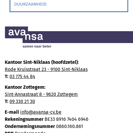
DUURZAAMHEID
Kantoor Sint-Niklaas (hoofdzetel)
:
Rode Kruisstraat 23 - 9100 Sint-Niklaas
T:
03 775 44 84
Kantoor Zottegem:
Sint-Annastraat 8 - 9620 Zottegem
T:
09 330 21 30
E-mail
info@avansa-cv.be
Rekeningnummer
BE33 8916 7404 6946
Ondernemingsnummer
0860.160.861