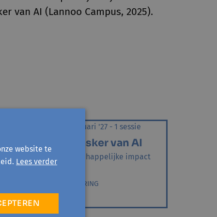
er van AI (Lannoo Campus, 2025).
AALST
sie
di 23 februari '27 - 1 sessie
I
Het masker van AI
onze website te
act
De maatschappelijke impact
eid.
Lees verder
van AI
DIGITALISERING
CEPTEREN