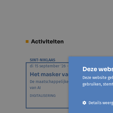
Activiteiten
SINT-NIKLAAS
DEN
di 15 september '26 - 1 sessie
do 15
Deze webs
Het masker van AI
Het
Deze website geb
De maatschappelijke impact
Dend
gebruiken, stem
van AI
gele
op...
DIGITALISERING
DIGIT
Details weer