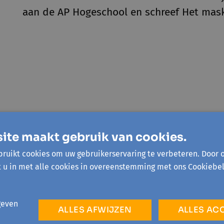
aan de AP Hogeschool en schreef Het mask
DERMONDE
STEKENE
 oktober '26 - 1 sessie
ma 7 december '26 - 1 ses
ite maakt gebruik van cookies.
 masker van AI
Het masker van A
ruikt cookies om uw gebruikerservaring te verbeteren. Door 
erende Donderdagen: AI
De maatschappelijke imp
t u in met alle cookies in overeenstemming met ons Cookiebel
tterdheid als antwoord
van AI
DIGITALISERING
ALISERING
geven
ALLES AFWIJZEN
ALLES AC