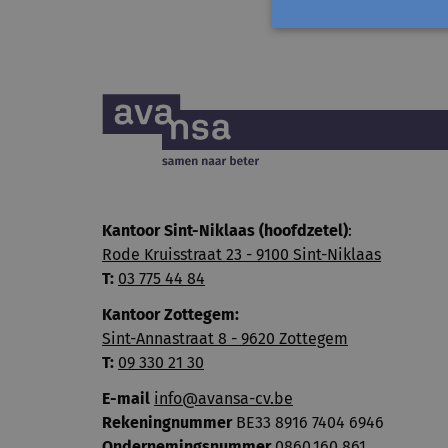
Kantoor Sint-Niklaas (hoofdzetel)
:
Rode Kruisstraat 23 - 9100 Sint-Niklaas
T:
03 775 44 84
Kantoor Zottegem:
Sint-Annastraat 8 - 9620 Zottegem
T:
09 330 21 30
E-mail
info@avansa-cv.be
Rekeningnummer
BE33 8916 7404 6946
Ondernemingsnummer
0860.160.861