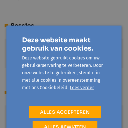
Sessies
Deze website maakt
di 24 november '26
gebruik van cookies.
20:00 - 22:00
Deze website gebruikt cookies om uw
CC Lokeren - Kerkplein - D1
gebruikerservaring te verbeteren. Door
onze website te gebruiken, stemt u in
met alle cookies in overeenstemming
met ons Cookiebeleid.
Lees verder
Locatie(s)
ALLES ACCEPTEREN
CC Lokeren - Kerkplein
Kerkplein 5
ALLES AFWIJZEN
9160 Lokeren