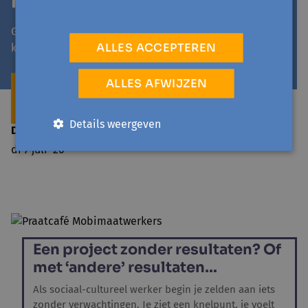
mening!
Geef ons jouw antwoord op deze korte vragenlijst en
ALLES ACCEPTEREN
kom meteen te weten hoe anderen ernaar kijken.
DEEL JOUW MENING! EN BEKIJK AAN HET
ALLES AFWIJZEN
EINDE VAN DE ENQUÊTE OOK ANDEREN
HUN MENING.
Details weergeven
Datum bericht
di 7 juli '26
Een project zonder resultaten? Of
met ‘andere’ resultaten…
Als sociaal-cultureel werker begin je zelden aan iets
zonder verwachtingen. Je ziet een knelpunt, je voelt