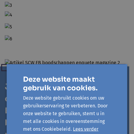
Deze website maakt
Je merkt het ... geen
gebruik van cookies.
oplossingen, wel vragen.
Deze website gebruikt cookies om uw
gebruikerservaring te verbeteren. Door
En daarom zijn we
onze website te gebruiken, stemt u in
benieuwd naar jouw
met alle cookies in overeenstemming
met ons Cookiebeleid.
Lees verder