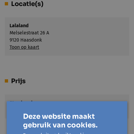
Locatie(s)
Lalaland
Melselestraat 26 A
9120 Haasdonk
Toon op kaart
Prijs
Standaard
€ 30
Deze website maakt
gebruik van cookies.
Met korting
€ 15