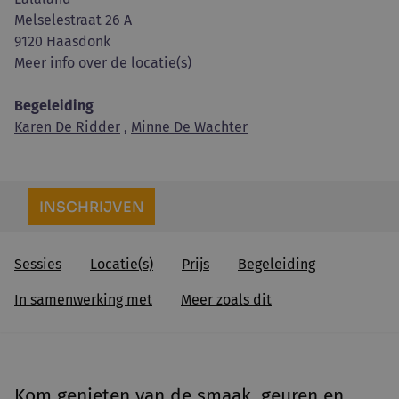
Melselestraat 26 A
9120 Haasdonk
Meer info over de locatie(s)
Begeleiding
Karen De Ridder
,
Minne De Wachter
INSCHRIJVEN
Sessies
Locatie(s)
Prijs
Begeleiding
In samenwerking met
Meer zoals dit
Kom genieten van de smaak, geuren en