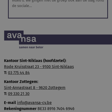
video's. We gingen met de groep ook aan de slag rond
de sociale...
Kantoor Sint-Niklaas (hoofdzetel)
:
Rode Kruisstraat 23 - 9100 Sint-Niklaas
T:
03 775 44 84
Kantoor Zottegem:
Sint-Annastraat 8 - 9620 Zottegem
T:
09 330 21 30
E-mail
info@avansa-cv.be
Rekeningnummer
BE33 8916 7404 6946