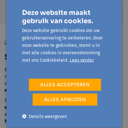
samenleving beter kan
Deze website maakt
én maakbaar is.
gebruik van cookies.
Deze website gebruikt cookies om uw
gebruikerservaring te verbeteren. Door
onze website te gebruiken, stemt u in
met alle cookies in overeenstemming
Samen sterker met Avansa
met ons Cookiebeleid.
Lees verder
Elk
initiatief
dat we organiseren – een buurttuin, het
neven- of herbestemmen van een ontwijde kerk, een
ontmoeting met anderen of een info- of debatavond –
is
ALLES ACCEPTEREN
een stap in een groter verhaal
.
ALLES AFWIJZEN
Samen met onze deelnemers en partners bouwen we zo
een dam tegen machteloosheid
. We creëren zo niet
alleen weerbaarheid, maar vooral iets fundamenteels:
Details weergeven
hoop.