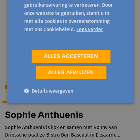
gebruikerservaring te verbeteren. Door
tegemoetkoming van het ziekenfonds of OMNIO-
onze website te gebruiken, stemt u in
statuut * Studenten (enkel geldig voor voltijdse
met alle cookies in overeenstemming
studenten, ingeschreven voor een volledig leerplan)
* Werkzoekenden Bezorg ons voor de start van de
met ons Cookiebeleid.
Lees verder
activiteit een bewijs van korting: het kleefbriefje van
de mutualiteit, een kopie van je studentenkaart of
een kopie van je stempelkaart.
ALLES ACCEPTEREN
ALLES AFWIJZEN
Begeleiding
Details weergeven
Sophie Anthuenis
Sophie Anthuenis is kok en samen met Ronny Van
Driessche baat ze Bistro Den Bascuul in Eksaarde…