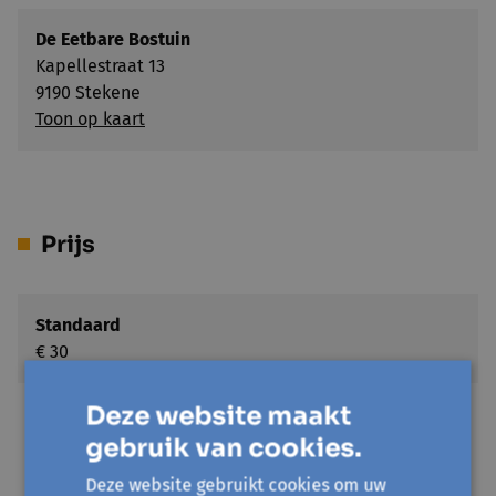
De Eetbare Bostuin
Kapellestraat 13
9190 Stekene
Toon op kaart
Prijs
Standaard
€ 30
Deze website maakt
Met korting
€ 15
gebruik van cookies.
Wie heeft recht op de prijs met korting? * Mensen
Deze website gebruikt cookies om uw
die recht hebben op een verhoogde